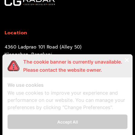
Location
4360 Ladprao 101 Road (Alley 50)
Klongchan, Bangkapi,
The cookie banner is currently unavailable.
Bangkok 10240
Please contact the website owner.
Call Us
We use cookies
We use cookies to improve your experience and
at.nightstudio@gmail.com (Support)
performance on our website. You can manage your
09-9469-9917 (Jlynn)
preferences by clicking "Change Preferences".
06-1429-9795 (Dev. Team)
Accept All